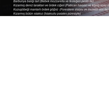
Barbunya balığı tart (Bebek mozzarella ve fesleğen pesto ile)
Kızarmış deniz tarakları ve ördek ciğeri (Patlıcan havyarı ve kişniş sosu il
Kuzugöbeği mantarlı ördek göğsü (Forestiere slatası ve muselin sos ile)
Kızarmış bütün ıstakoz (Istakozlu patates püresiyle)
Tavada dana bonfile filetosu (Arpacık soğan confit, fondan patates ve kır
şarap sosu ile)
Pazıya sarılı kuzu incik confit (Yaban mersinli arpa şehriye pilavı ile)
Loğos buğulama (Taze rezene confit ve yaban mantarları ile)
Tatlılar
Mango ve çilek carpaccio (Şampanya sabayon ile)
Dağ meyveli pana cotta
Şampanya aromalı Mascarpone cheese cake
Sıcak çikolatalı kek
Mevsim meyveleri tabağı