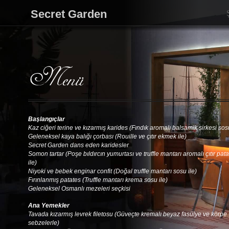
Secret Garden
Başlangıçlar
Kaz ciğeri terine ve kızarmış karides (Fındık aromalı balsamik sirkesi sosu
Geleneksel kaya balığı çorbası (Rouille ve çıtır ekmek ile)
Secret Garden dans eden karidesler
Somon tartar (Poşe bıldırcın yumurtası ve truffle mantarı aromalı çıtır pata
ile)
Niyoki ve bebek enginar confit (Doğal truffle mantarı sosu ile)
Fırınlanmış patates (Truffle mantarı krema sosu ile)
Geleneksel Osmanlı mezeleri seçkisi
Ana Yemekler
Tavada kızarmış levrek filetosu (Güveçte kremalı beyaz fasülye ve körpe
sebzelerle)